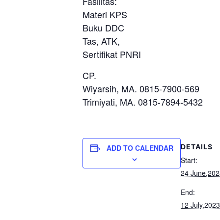
Fasilitas:
Materi KPS
Buku DDC
Tas, ATK,
Sertifikat PNRI
CP.
Wiyarsih, MA. 0815-7900-569
Trimiyati, MA. 0815-7894-5432
DETAILS
ADD TO CALENDAR
Start:
24 June,202
End:
12 July,2023